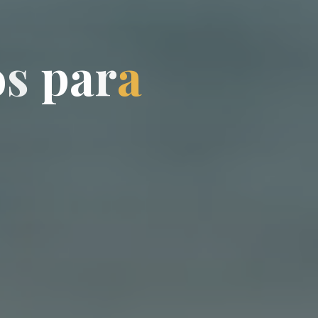
o
s
p
a
r
a