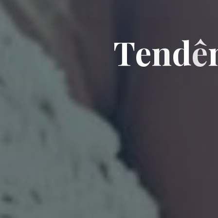
T
e
n
d
ê