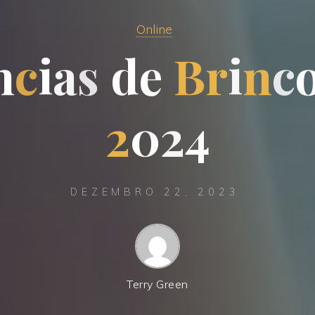
Online
n
c
i
a
s
d
e
B
r
i
n
c
2
0
2
4
DEZEMBRO 22, 2023
Terry Green