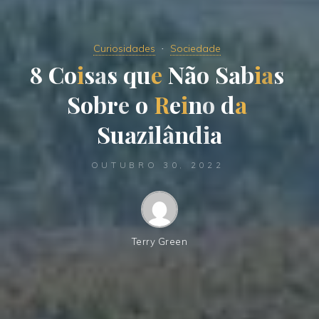
Curiosidades
Sociedade
8
C
o
i
s
a
s
q
u
e
N
ã
o
S
a
b
i
a
s
S
o
b
r
e
o
R
e
i
n
o
d
a
S
u
a
z
i
l
â
n
d
i
a
OUTUBRO 30, 2022
Terry Green