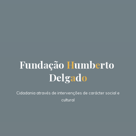
F
u
n
d
a
ç
ã
o
H
u
m
b
e
r
t
o
D
e
l
g
a
d
o
Cidadania através de intervenções de carácter social e
cultural