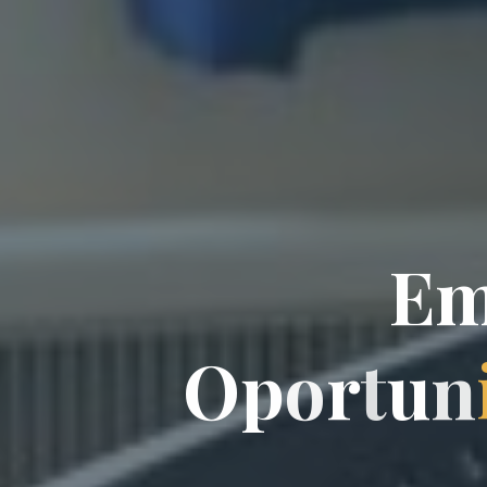
E
O
p
o
r
t
u
n