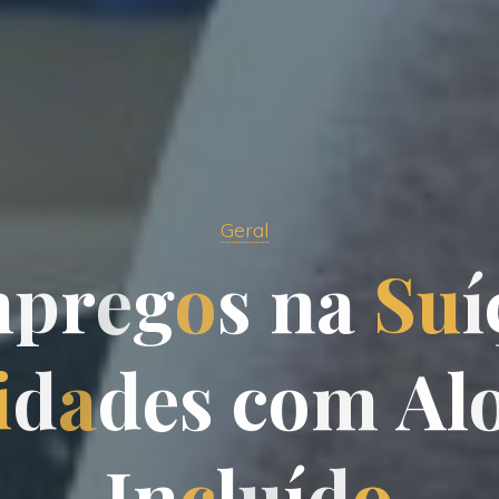
Geral
m
p
r
e
g
o
s
n
a
S
u
í
i
d
a
d
e
s
c
o
m
A
l
I
n
c
l
u
í
d
o