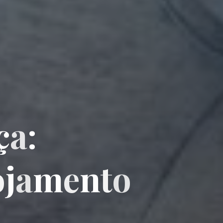
ç
a
:
o
j
a
m
e
n
t
o