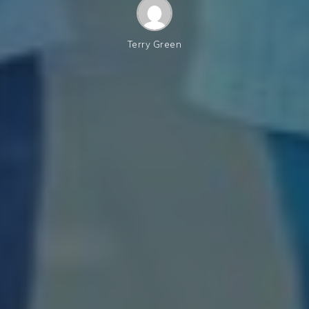
Terry Green