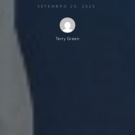
SETEMBRO 20, 2025
Terry Green