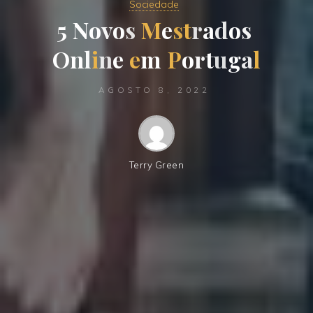
Sociedade
5
N
o
v
o
s
M
e
s
t
r
a
d
o
s
O
n
l
i
n
e
e
m
P
o
r
t
u
g
a
l
AGOSTO 8, 2022
Terry Green