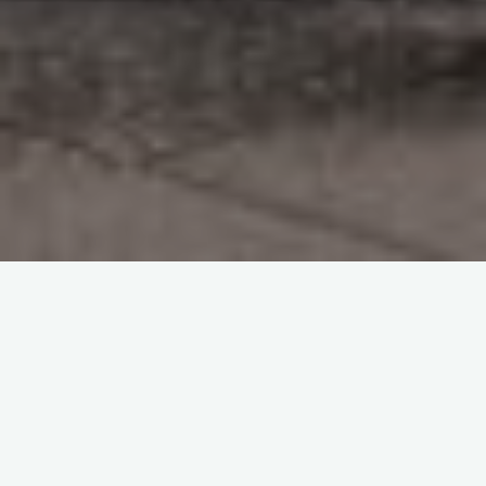
A Esneca Business School é uma escola de negócios online
lider em formações digitais e à distancia em Portugal e uma
escola pioneira em e-learning. A escola conta com uma
comunidade estudantil cada vez maior e com alunos de
diversos paises e tem vindo a crescer e a expandir para
diversos paises nos ultimos tempos.
A escola lançou recentemente 5 novos cursos exclusivos em