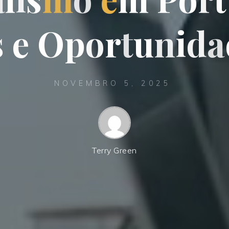
s
e
O
p
o
r
t
u
n
i
d
a
NOVEMBRO 5, 2025
Terry Green