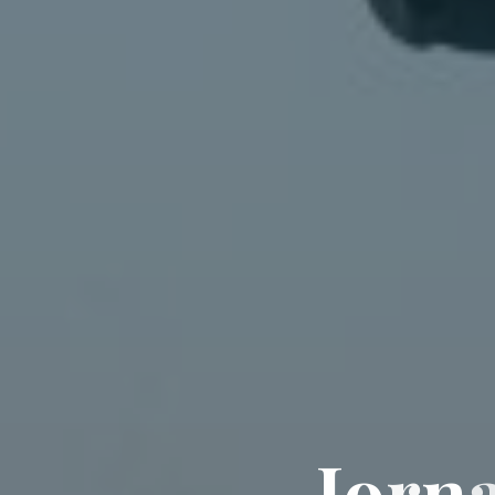
J
o
r
n