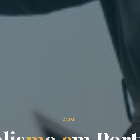
Geral
a
l
i
s
m
o
e
m
P
o
r
t