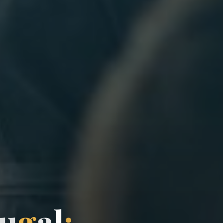
u
g
a
l
: