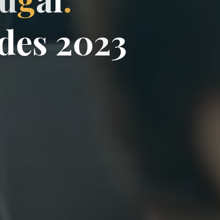
d
e
s
2
0
2
3