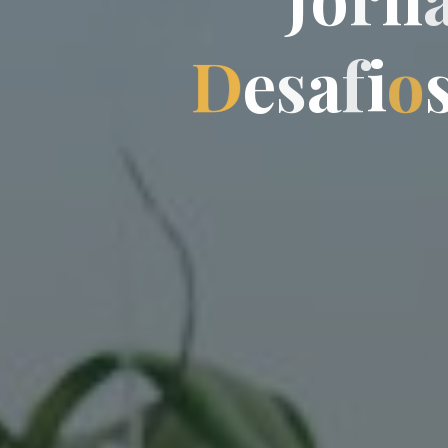
D
e
s
a
f
i
o