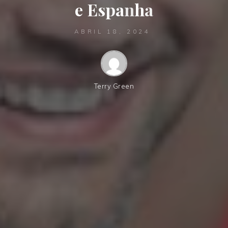
e
E
s
p
a
n
h
a
ABRIL 18, 2024
Terry Green