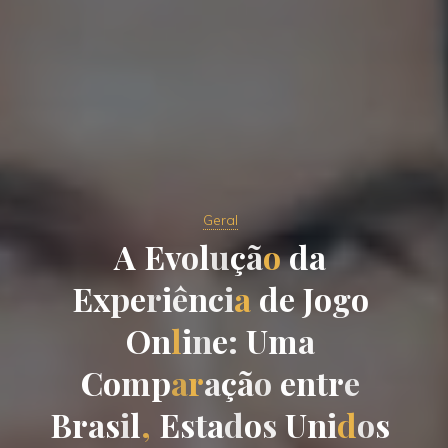
Geral
A
E
v
o
l
u
ç
ã
o
d
a
E
x
p
e
r
i
ê
n
c
i
a
d
e
J
o
g
o
O
n
l
i
n
e
:
U
m
a
C
o
m
p
a
r
a
ç
ã
o
e
n
t
r
e
B
r
a
s
i
l
,
E
s
t
a
d
o
s
U
n
i
d
o
s