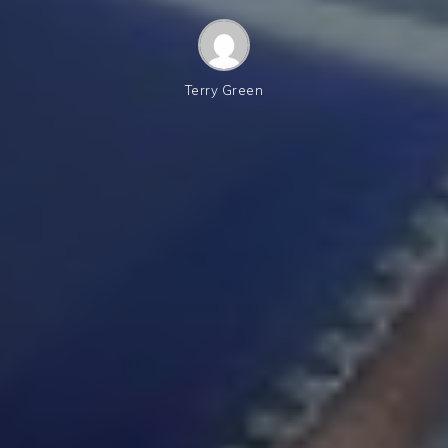
Terry Green