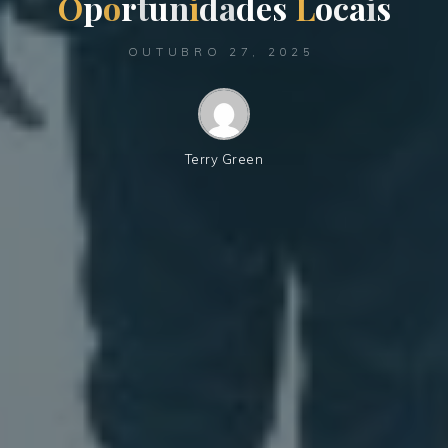
O
p
o
r
t
u
n
i
d
a
d
e
s
L
o
c
a
i
s
OUTUBRO 27, 2025
Terry Green