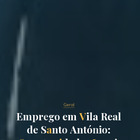
Geral
E
m
p
r
e
g
o
e
m
V
i
l
a
R
e
a
l
d
e
S
a
n
t
o
A
n
t
ó
n
i
o
: