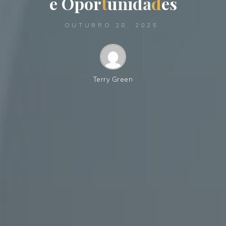
e
O
p
o
r
t
u
n
i
d
a
d
e
s
OUTUBRO 28, 2025
Terry Green