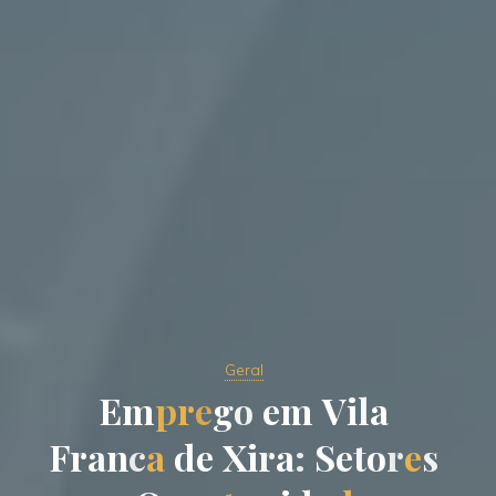
Geral
E
m
p
r
e
g
o
e
m
V
i
l
a
F
r
a
n
c
a
d
e
X
i
r
a
:
S
e
t
o
r
e
s