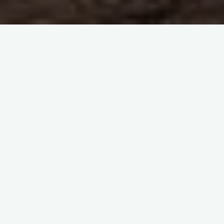
Encontrar emprego é sempre um desafio, mas quando se
trata de regiões específicas como Rio Tinto, essa tarefa pode
parecer ainda mais complexa. Com o ritmo acelerado do
mercado de trabalho e as constantes mudanças nas
necessidades das empresas, é essencial estar bem informado
sobre as oportunidades disponíveis e as melhores estratégias
para consegui-las. Neste artigo, vamos explorar em
profundidade o tema “emprego em Rio Tinto”, apontando os
setores de maior empregabilidade, as plataformas mais
eficazes para procurar oportunidades locais e algumas dicas
práticas para se destacar no mercado de trabalho desta
freguesia em crescimento.
Panorama do mercado de