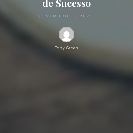
d
e
S
u
c
e
s
s
o
NOVEMBRO 1, 2025
Terry Green