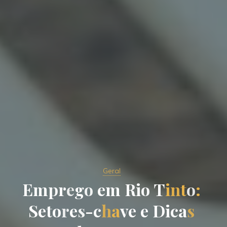
Geral
E
m
p
r
e
g
o
e
m
R
i
o
T
i
n
t
o
:
S
e
t
o
r
e
s
-
c
h
a
v
e
e
D
i
c
a
s