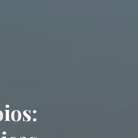
o
i
o
s
: