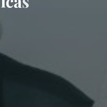
D
i
c
a
s