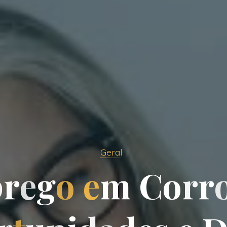
Geral
p
r
e
g
o
e
m
C
o
r
r