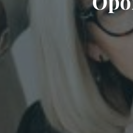
O
p
o