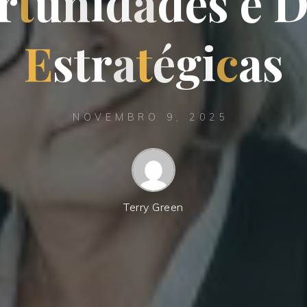
r
t
u
n
i
d
a
d
e
s
e
E
s
t
r
a
t
é
g
i
c
a
s
NOVEMBRO 9, 2025
Terry Green