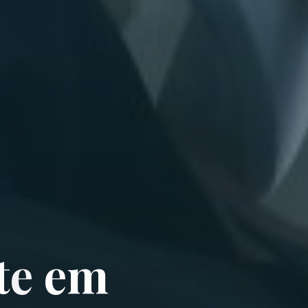
t
e
e
m