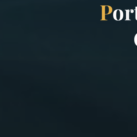
P
o
r