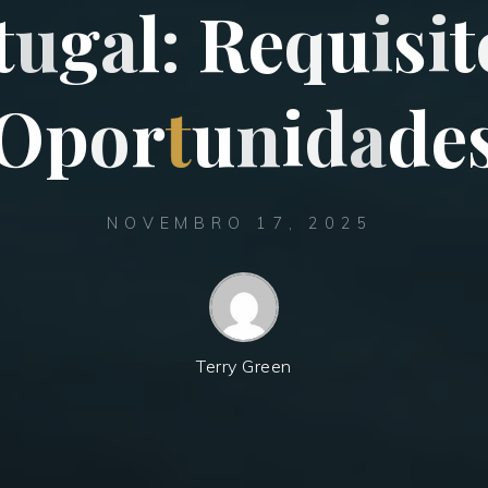
t
u
g
a
l
:
R
e
q
u
i
s
i
t
O
p
o
r
t
u
n
i
d
a
d
e
NOVEMBRO 17, 2025
Terry Green