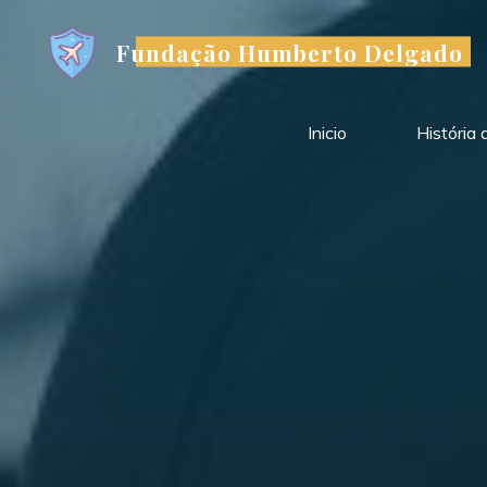
Skip
to
Fundação Humberto Delgado
content
Inicio
História