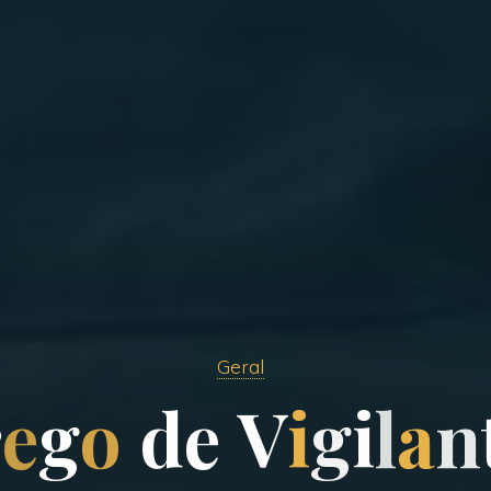
Geral
r
e
g
o
d
e
V
i
g
i
l
a
n