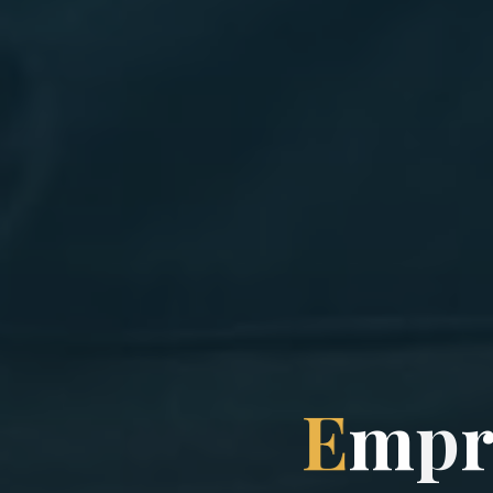
E
m
p