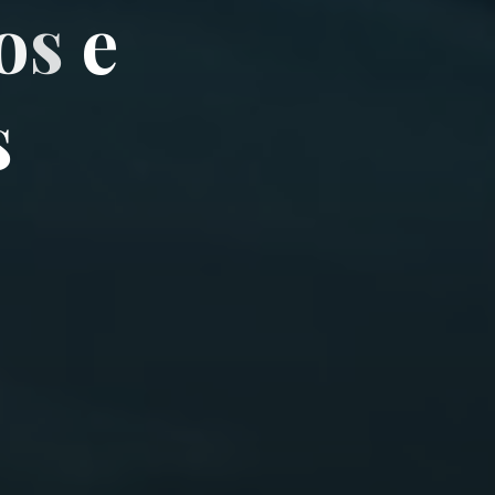
o
s
e
s