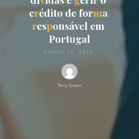
c
r
é
d
i
t
o
d
e
f
o
r
m
a
r
e
s
p
o
n
s
á
v
e
l
e
m
P
o
r
t
u
g
a
l
MARÇO 12, 2025
Terry Green