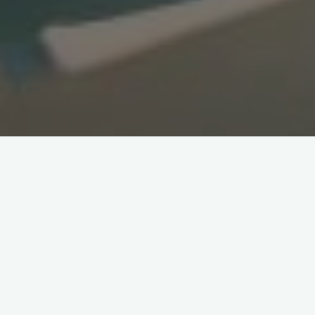
A gestão responsável do crédito é essencial para manter a
estabilidade financeira e evitar endividamento excessivo. Em
Portugal, muitas famílias enfrentam dificuldades devido a
empréstimos descontrolados, cartões de crédito mal
utilizados e falta de planeamento financeiro. Com algumas
estratégias simples, é possível evitar dívidas e garantir um
futuro financeiro mais tranquilo.