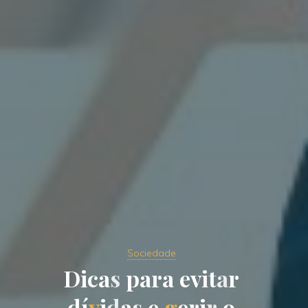
Sociedade
D
i
c
a
s
p
a
r
a
e
v
i
t
a
r
d
í
v
i
d
a
s
e
g
e
r
i
r
o