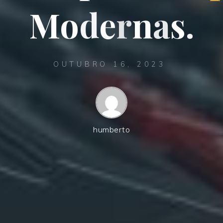
M
o
d
e
r
n
a
s
.
OUTUBRO 16, 2023
humberto