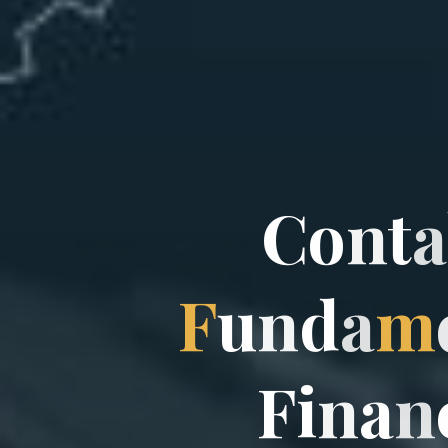
C
o
n
t
a
F
u
n
d
a
m
F
i
n
a
n