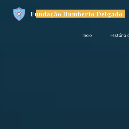
Skip
to
Fundação Humberto Delgado
content
Inicio
História