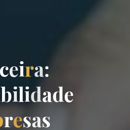
c
e
i
r
a
:
a
b
i
l
i
d
a
d
e
p
r
e
s
a
s