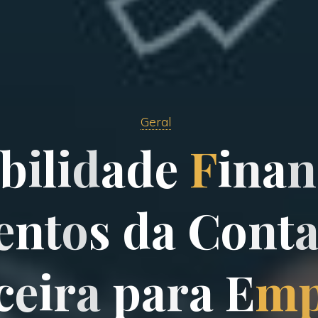
Geral
b
i
l
i
d
a
d
e
F
i
n
a
n
e
n
t
o
s
d
a
C
o
n
t
c
e
i
r
a
p
a
r
a
E
m