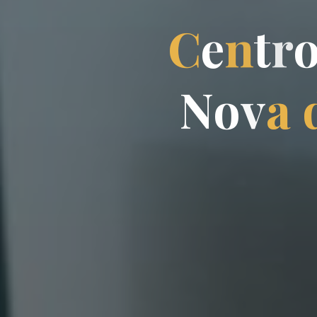
C
e
n
t
r
N
o
v
a