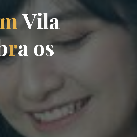
m
V
i
l
a
b
r
a
o
s