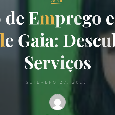
Geral
o
d
e
E
m
p
r
e
g
o
e
d
e
G
a
i
a
:
D
e
s
c
u
S
e
r
v
i
ç
o
s
SETEMBRO 27, 2025