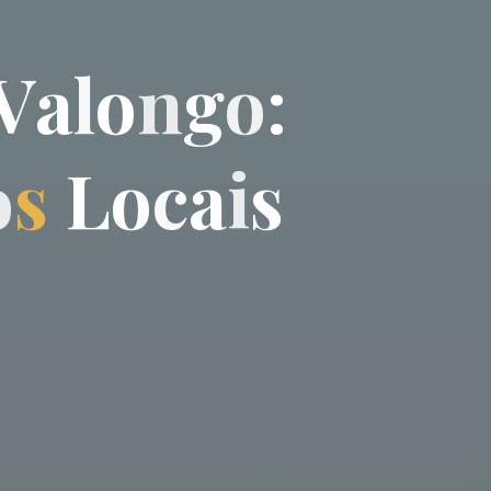
V
a
l
o
n
g
o
:
o
s
L
o
c
a
i
s