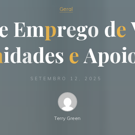
Geral
e
E
m
p
r
e
g
o
d
e
n
i
d
a
d
e
s
e
A
p
o
i
SETEMBRO 12, 2025
Terry Green