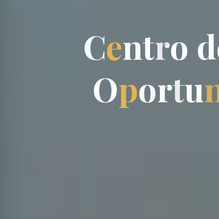
C
e
n
t
r
o
d
O
p
o
r
t
u