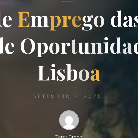
d
e
E
m
p
r
e
g
o
d
a
d
e
O
p
o
r
t
u
n
i
d
a
L
i
s
b
o
a
SETEMBRO 7, 2025
Terry Green