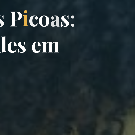
s
P
i
c
o
a
s
:
d
e
s
e
m