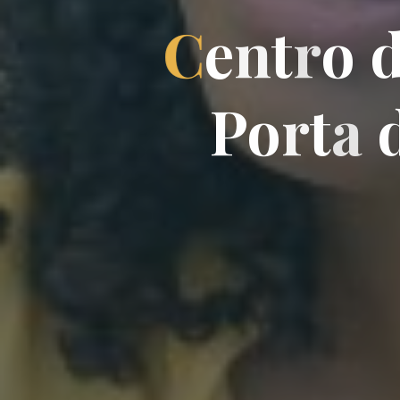
C
e
n
t
r
o
P
o
r
t
a