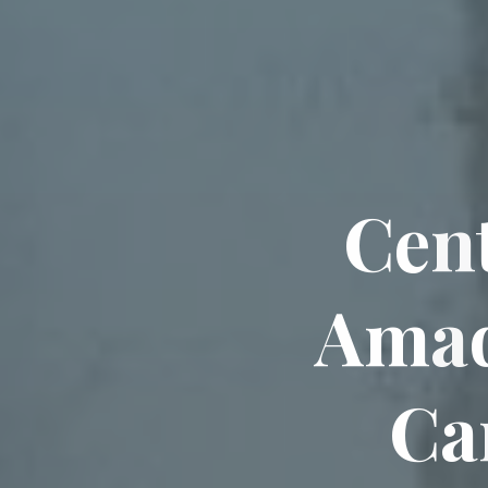
C
e
n
A
m
a
C
a