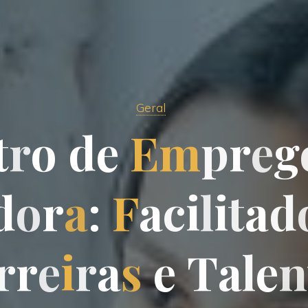
Geral
t
r
o
d
e
E
m
p
r
e
g
d
o
r
a
:
F
a
c
i
l
i
t
a
d
r
r
e
i
r
a
s
e
T
a
l
e
n