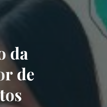
o
d
a
o
r
d
e
t
o
s