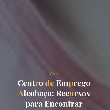
Geral
C
e
n
t
r
o
d
e
E
m
p
r
e
g
o
A
l
c
o
b
a
ç
a
:
R
e
c
u
r
s
o
s
p
a
r
a
E
n
c
o
n
t
r
a
r