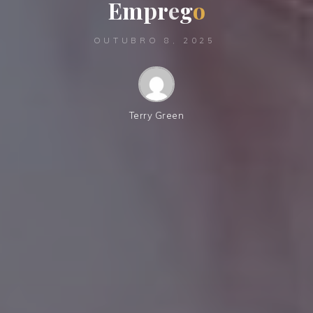
E
m
p
r
e
g
o
OUTUBRO 8, 2025
Terry Green