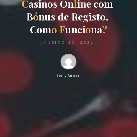
C
a
s
i
n
o
s
O
n
l
i
n
e
c
o
m
B
ó
n
u
s
d
e
R
e
g
i
s
t
o
,
C
o
m
o
F
u
n
c
i
o
n
a
?
JANEIRO 30, 2021
Terry Green