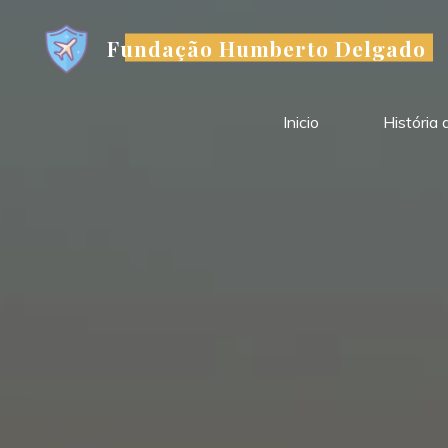
Skip
to
Fundação Humberto Delgado
content
Inicio
História