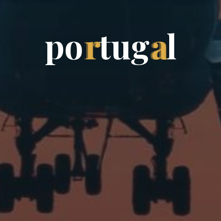
p
o
r
t
u
g
a
l