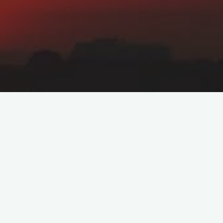
Pesquisar
Search
for:
Search
Artigos recentes