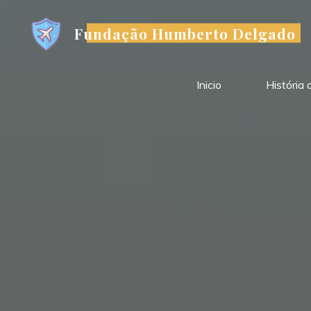
Skip
to
Fundação Humberto Delgado
content
Inicio
História