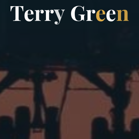
T
e
r
r
y
G
r
e
e
n